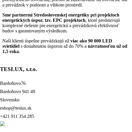
a prevádzok v prašnom a vlhkom prostredí.
Sme partnermi Stredoslovenskej energetiky pri projektoch
energetických úspor, tzv. EPC projektoch
, ktoré predstavujú
komplexné riešenie pre energetickú a prevádzkovú efektívnosť
budov s garantovaným výsledkom.
Naši klienti úspešne prevádzkujú už
viac ako 90 000 LED
svietidiel
s dosiahnutou úsporou až do 70% a
návratnosťou už od
1,5 roka
.
TESLUX, s.r.o.
dber
našich
noviniek
% na váš prvý nákup.
Bardoňovo76
form id=1]
Bardoňovo 941 49
Slovensko
eshop@teslux.sk
+421 911 354 285