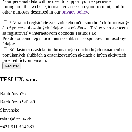
Your personal data will be used to support your experience
throughout this website, to manage access to your account, and for
other purposes described in our
privacy policy
.
*
V rámci registrácie zákazníckeho účtu som bol/a informovaný/
á o Spracovaní osobných údajov v spoločnosti Teslux s.r.o a chcem
sa registrovať v internetovom obchode Teslux s.r.o.
Pre dokončenie registrácie musíte súhlasiť so spracovaním osobných
údajov.
Súhlasím so zasielaním hromadných obchodných oznámení o
ponúkaných službách a organizovaných akciách a iných aktivitách
prostredníctvom emailu.
Register
TESLUX, s.r.o.
scribe
Bardoňovo76
our
Bardoňovo 941 49
sletter
Slovensko
 your first purchase.
eshop@teslux.sk
+421 911 354 285
orm id=”1″]