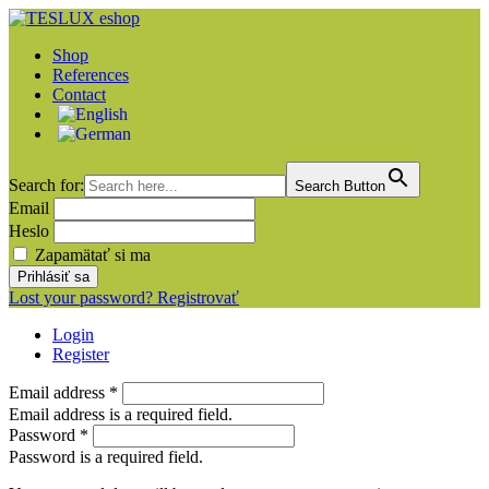
Shop
References
Contact
Search for:
Search Button
Email
Heslo
Zapamätať si ma
Lost your password?
Registrovať
Login
Register
Email address
*
Email address is a required field.
Password
*
Password is a required field.