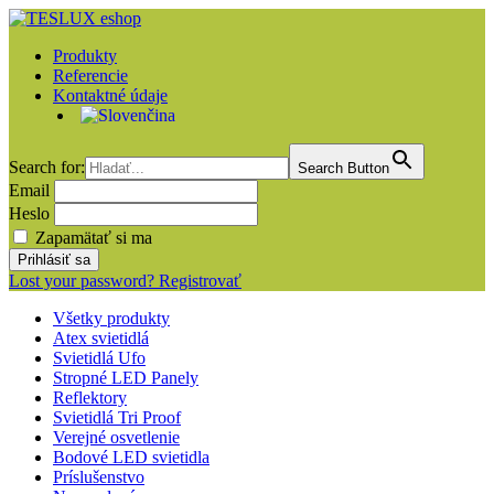
Produkty
Referencie
Kontaktné údaje
Search for:
Search Button
Email
Heslo
Zapamätať si ma
Lost your password?
Registrovať
Všetky produkty
Atex svietidlá
Svietidlá Ufo
Stropné LED Panely
Reflektory
Svietidlá Tri Proof
Verejné osvetlenie
Bodové LED svietidla
Príslušenstvo