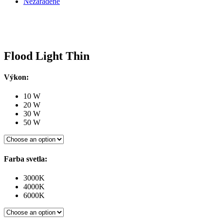
Nezaradené
Flood Light Thin
Výkon:
10 W
20 W
30 W
50 W
Farba svetla:
3000K
4000K
6000K