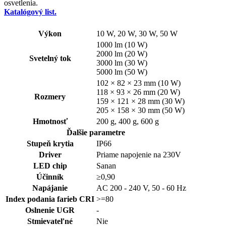
osvetlenia.
Katalógový list.
Výkon
10 W, 20 W, 30 W, 50 W
1000 lm (10 W)
2000 lm (20 W)
Svetelný tok
3000 lm (30 W)
5000 lm (50 W)
102 × 82 × 23 mm (10 W)
118 × 93 × 26 mm (20 W)
Rozmery
159 × 121 × 28 mm (30 W)
205 × 158 × 30 mm (50 W)
Hmotnosť
200 g, 400 g, 600 g
Ďalšie parametre
Stupeň krytia
IP66
Driver
Priame napojenie na 230V
LED chip
Sanan
Účinník
≥0,90
Napájanie
AC 200 - 240 V, 50 - 60 Hz
Index podania farieb CRI
>=80
Oslnenie UGR
-
Stmievateľné
Nie