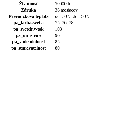
Životnosť
50000 h
Záruka
36 mesiacov
Prevádzková teplota
od -30°C do +50°C
pa_farba-svetla
75, 76, 78
pa_svetelny-tok
103
pa_umistenie
96
Na sklade
pa_vodeodolnost
85
pa_stmievatelnost
80
LED Flood Light G3
Reflektory
Price
126,75
€
–
357,75
€
bez DPH
range:
100 W
126,75 €
150 W
through
200 W
357,75 €
240 W
400 W
Na sklade