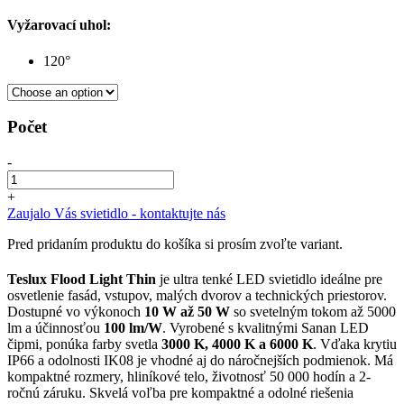
Vyžarovací uhol:
120°
Počet
-
+
Zaujalo Vás svietidlo - kontaktujte nás
Pred pridaním produktu do košíka si prosím zvoľte variant.
Teslux Flood Light Thin
je ultra tenké LED svietidlo ideálne pre
osvetlenie fasád, vstupov, malých dvorov a technických priestorov.
Dostupné vo výkonoch
10 W až 50 W
so svetelným tokom až 5000
lm a účinnosťou
100 lm/W
. Vyrobené s kvalitnými Sanan LED
čipmi, ponúka farby svetla
3000 K, 4000 K a 6000 K
. Vďaka krytiu
IP66 a odolnosti IK08 je vhodné aj do náročnejších podmienok. Má
kompaktné rozmery, hliníkové telo, životnosť 50 000 hodín a 2-
ročnú záruku. Skvelá voľba pre kompaktné a odolné riešenia