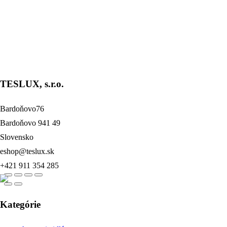
Reflektory
Price
66,75
€
–
117,75
€
bez DPH
range:
100 W
66,75 €
150 W
through
200 W
117,75 €
TESLUX, s.r.o.
dber
našich
noviniek
% na váš prvý nákup.
Bardoňovo76
Bardoňovo 941 49
form id=1]
Slovensko
eshop@teslux.sk
+421 911 354 285
Kategórie