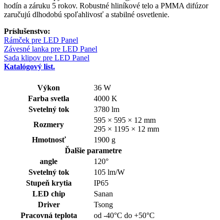
hodín a záruku 5 rokov. Robustné hliníkové telo a PMMA difúzor
zaručujú dlhodobú spoľahlivosť a stabilné osvetlenie.
Príslušenstvo:
Rámček pre LED Panel
Závesné lanka pre LED Panel
Sada klipov pre LED Panel
Katalógový list.
Výkon
36 W
Farba svetla
4000 K
Svetelný tok
3780 lm
595 × 595 × 12 mm
Rozmery
295 × 1195 × 12 mm
Hmotnosť
1900 g
Ďalšie parametre
angle
120°
Svetelný tok
105 lm/W
Stupeň krytia
IP65
LED chip
Sanan
Driver
Tsong
Pracovná teplota
od -40°C do +50°C