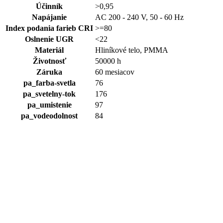
Účinník
>0,95
Napájanie
AC 200 - 240 V, 50 - 60 Hz
Index podania farieb CRI
>=80
Oslnenie UGR
<22
Materiál
Hliníkové telo, PMMA
Životnosť
50000 h
Záruka
60 mesiacov
pa_farba-svetla
76
pa_svetelny-tok
176
Na sklade
pa_umistenie
97
pa_vodeodolnost
84
LED Panel
Stropné LED Panely
Price
26,25
€
–
55,35
€
bez DPH
range:
18 W
26,25 €
36 W
through
40W
55,35 €