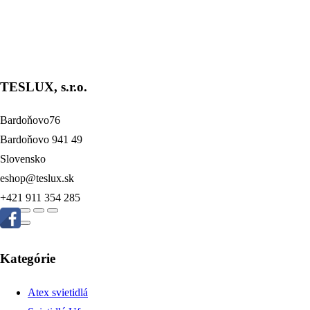
Price
69,75
€
–
211,50
€
bez DPH
range:
18 W
69,75 €
36 W
through
40W
211,50 €
TESLUX, s.r.o.
dber
našich
noviniek
% na váš prvý nákup.
Bardoňovo76
Bardoňovo 941 49
form id=1]
Slovensko
eshop@teslux.sk
+421 911 354 285
Kategórie
Atex svietidlá