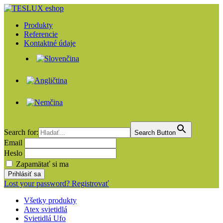
Produkty
Referencie
Kontaktné údaje
Search for:
Search Button
Email
Heslo
Zapamätať si ma
Lost your password?
Registrovať
Všetky produkty
Atex svietidlá
Svietidlá Ufo