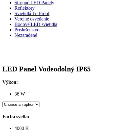
Stropné LED Panely
Reflektory
Svietidlá Tri Proof
Verejné osvetlenie
Bodové LED svietidla
Príslušenstvo
Nezaradené
LED Panel Vodeodolný IP65
Výkon:
36 W
Farba svetla:
4000 K