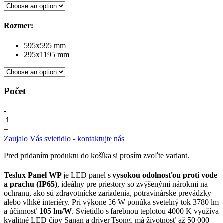
Rozmer:
595x595 mm
295x1195 mm
Počet
-
+
Zaujalo Vás svietidlo - kontaktujte nás
Pred pridaním produktu do košíka si prosím zvoľte variant.
Teslux Panel WP
je LED panel s
vysokou odolnosťou proti vode
a prachu (IP65)
, ideálny pre priestory so zvýšenými nárokmi na
ochranu, ako sú zdravotnícke zariadenia, potravinárske prevádzky
alebo vlhké interiéry. Pri výkone 36 W ponúka svetelný tok 3780 lm
a účinnosť
105 lm/W
. Svietidlo s farebnou teplotou 4000 K využíva
kvalitné LED čipy Sanan a driver Tsong, má životnosť až 50 000