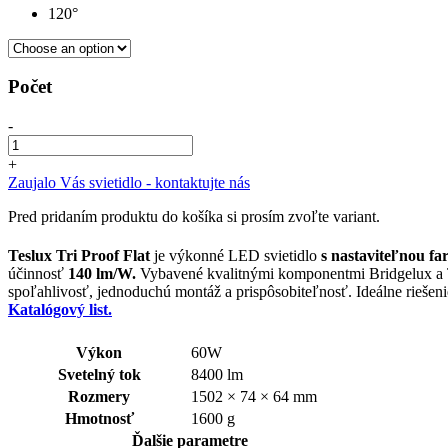
120°
Počet
-
+
Zaujalo Vás svietidlo - kontaktujte nás
Pred pridaním produktu do košíka si prosím zvoľte variant.
Teslux Tri Proof Flat
je výkonné LED svietidlo
s nastaviteľnou fa
účinnosť
140 lm/W.
Vybavené kvalitnými komponentmi Bridgelux a Tr
spoľahlivosť, jednoduchú montáž a prispôsobiteľnosť. Ideálne riešenie 
Katalógový list.
Výkon
60W
Svetelný tok
8400 lm
Rozmery
1502 × 74 × 64 mm
Hmotnosť
1600 g
Ďalšie parametre