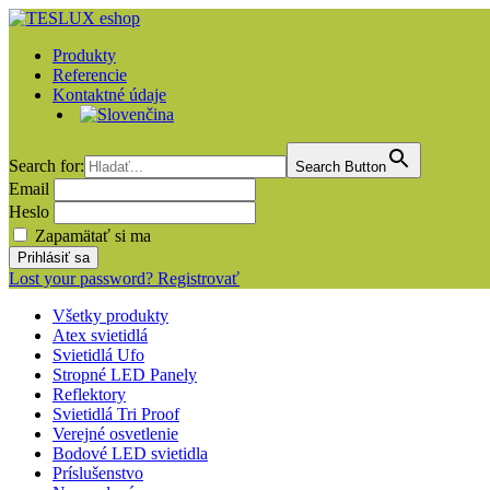
Produkty
Referencie
Kontaktné údaje
Search for:
Search Button
Email
Heslo
Zapamätať si ma
Lost your password?
Registrovať
Všetky produkty
Atex svietidlá
Svietidlá Ufo
Stropné LED Panely
Reflektory
Svietidlá Tri Proof
Verejné osvetlenie
Bodové LED svietidla
Príslušenstvo