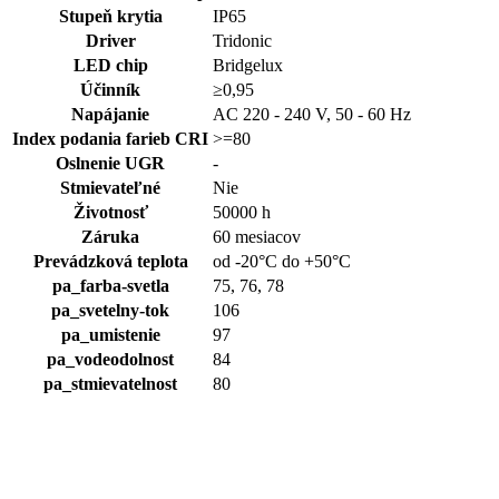
Stupeň krytia
IP65
Driver
Tridonic
LED chip
Bridgelux
Účinník
≥0,95
Napájanie
AC 220 - 240 V, 50 - 60 Hz
Index podania farieb CRI
>=80
Oslnenie UGR
-
Stmievateľné
Nie
Životnosť
50000 h
Záruka
60 mesiacov
Prevádzková teplota
od -20°C do +50°C
pa_farba-svetla
75, 76, 78
pa_svetelny-tok
106
pa_umistenie
97
pa_vodeodolnost
84
pa_stmievatelnost
80