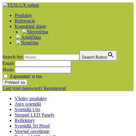
Produkty
Referencie
Kontaktné údaje
Search for:
Search Button
Email
Heslo
Zapamätať si ma
Lost your password?
Registrovať
Všetky produkty
Atex svietidlá
Svietidlá Ufo
Stropné LED Panely
Reflektory
Svietidlá Tri Proof
Verejné osvetlenie