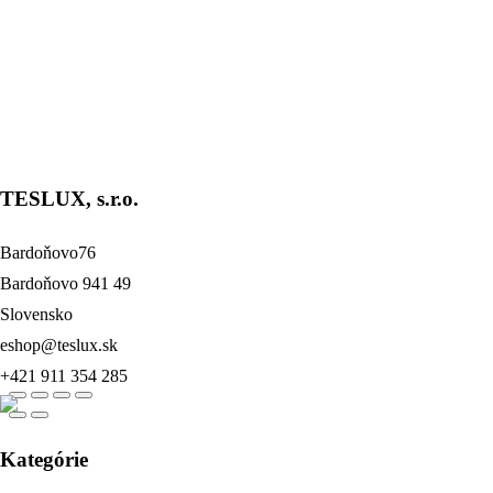
Svietidlá Tri Proof
Price
56,25
€
–
64,35
€
bez DPH
range:
36 W
56,25 €
50 W
through
64,35 €
TESLUX, s.r.o.
dber
našich
noviniek
% na váš prvý nákup.
Bardoňovo76
Bardoňovo 941 49
form id=1]
Slovensko
eshop@teslux.sk
+421 911 354 285
Kategórie