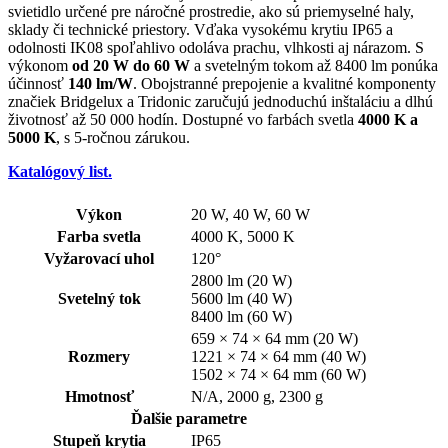
svietidlo určené pre náročné prostredie, ako sú priemyselné haly,
sklady či technické priestory. Vďaka vysokému krytiu IP65 a
odolnosti IK08 spoľahlivo odoláva prachu, vlhkosti aj nárazom. S
výkonom
od 20 W do 60 W
a svetelným tokom až 8400 lm ponúka
účinnosť
140 lm/W
. Obojstranné prepojenie a kvalitné komponenty
značiek Bridgelux a Tridonic zaručujú jednoduchú inštaláciu a dlhú
životnosť až 50 000 hodín. Dostupné vo farbách svetla
4000 K a
5000 K
, s 5-ročnou zárukou.
Katalógový list.
Výkon
20 W, 40 W, 60 W
Farba svetla
4000 K, 5000 K
Vyžarovací uhol
120°
2800 lm (20 W)
Svetelný tok
5600 lm (40 W)
8400 lm (60 W)
659 × 74 × 64 mm (20 W)
Rozmery
1221 × 74 × 64 mm (40 W)
1502 × 74 × 64 mm (60 W)
Hmotnosť
N/A, 2000 g, 2300 g
Ďalšie parametre
Stupeň krytia
IP65