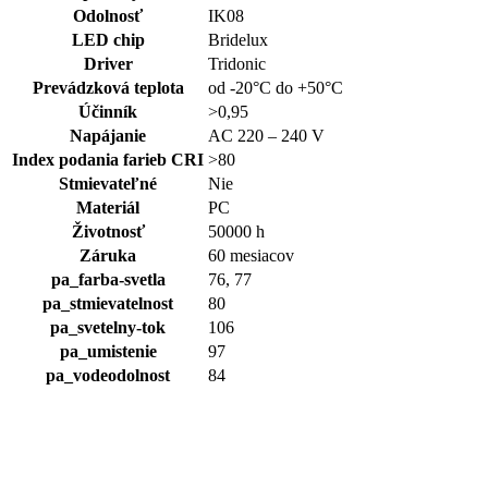
Odolnosť
IK08
LED chip
Bridelux
Driver
Tridonic
Prevádzková teplota
od -20°C do +50°C
Účinník
>0,95
Napájanie
AC 220 – 240 V
Index podania farieb CRI
>80
Stmievateľné
Nie
Materiál
PC
Životnosť
50000 h
Záruka
60 mesiacov
pa_farba-svetla
76, 77
pa_stmievatelnost
80
pa_svetelny-tok
106
Na sklade
pa_umistenie
97
pa_vodeodolnost
84
Tri Proof Flat, 3×1.5mm2,
nastaviteľný výkon