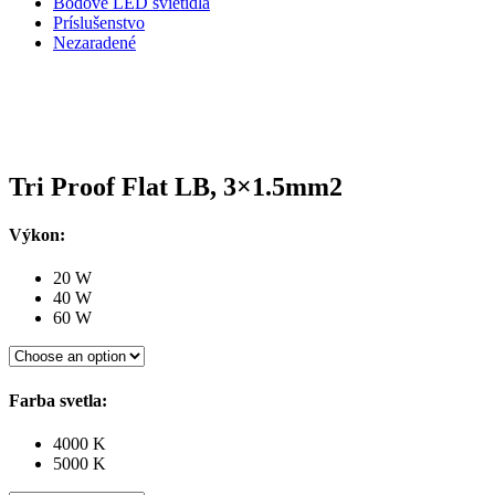
Bodové LED svietidla
Príslušenstvo
Nezaradené
Tri Proof Flat LB, 3×1.5mm2
Výkon:
20 W
40 W
60 W
Farba svetla:
4000 K
5000 K